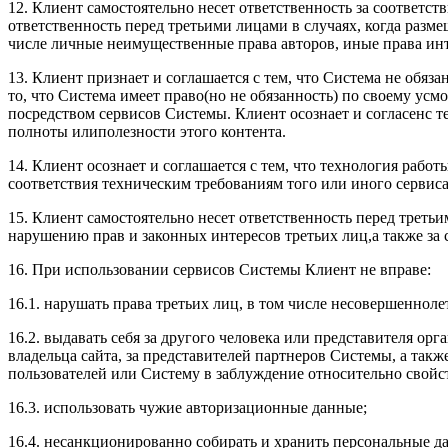
12. Клиент самостоятельно несет ответственность за соответс
ответственность перед третьими лицами в случаях, когда разм
числе личные неимущественные права авторов, иные права ин
13. Клиент признает и соглашается с тем, что Система не обя
то, что Система имеет право(но не обязанность) по своему ус
посредством сервисов Системы. Клиент осознает и согласенс т
полноты илиполезности этого контента.
14. Клиент осознает и соглашается с тем, что технология рабо
соответствия техническим требованиям того или иного сервиса
15. Клиент самостоятельно несет ответственность перед третьи
нарушению прав и законных интересов третьих лиц,а также за 
16. При использовании сервисов Системы Клиент не вправе:
16.1. нарушать права третьих лиц, в том числе несовершеннол
16.2. выдавать себя за другого человека или представителя орг
владельца сайта, за представителей партнеров Системы, а так
пользователей или Систему в заблуждение относительно свойст
16.3. использовать чужие авторизационные данные;
16.4. несанкционированно собирать и хранить персональные д