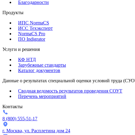
Благодарности
Продукты
ИПС NormaCS
ИСС Техэксперт
NormaCS Pro
ПО Indigrator
Услуги и решения
КФ НТД
Зарубежные стандарты
Каталог документов
Данные о результатах специальной оценки условий труда (СУО
Сводная ведомость результатов проведения СОУТ
Перечень мероприятий
Контакты
8 (800) 555-51-17
г. Москва, ул. Расплетина дом 24