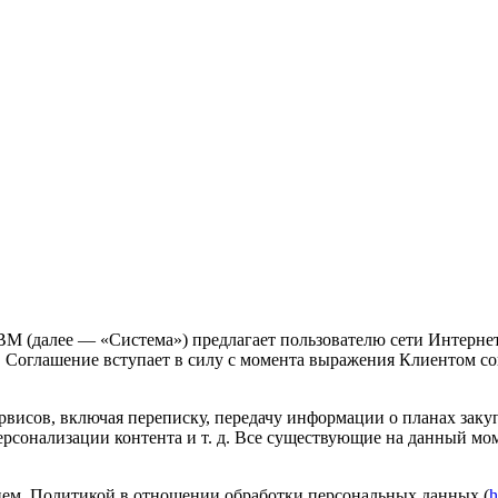
 (далее — «Система») предлагает пользователю сети Интернет 
Соглашение вступает в силу с момента выражения Клиентом сог
ервисов, включая переписку, передачу информации о планах зак
ерсонализации контента и т. д. Все существующие на данный мом
ием, Политикой в отношении обработки персональных данных (
h