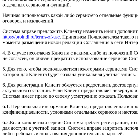
отдельных сервисов и функций.
Начиная использовать какой-либо сервис/его отдельные функц
оговорок и исключений.
Система вправе предложить Клиенту изменить и/или дополнит
https://proindi.ru/terms-of-use
. Принятием Пользователем такого 
момента размещения новой редакции Соглашения в сети Интерн
4. В случае несогласия Клиента с какими-либо из положений
не согласен, он обязан прекратить использование сервисов Сис
5. Для того, чтобы воспользоваться некоторыми сервисами Си
которой для Клиента будет создана уникальная учетная запись.
6. Для регистрации Клиент обязуется предоставить достоверн
актуальном состоянии. Если Клиент предоставляет неверную 
Система имеет право по своему усмотрению отказать Пользова
6.1. Персональная информация Клиента, предоставленная в пр
конфиденциальности, условиями отдельных сервисов и насто
6.2.Если конкретный сервис Системы требует регистрации, то 
для доступа к учетной записи. Система вправе запретить испол
либо требовать использования дополнительных паролей.