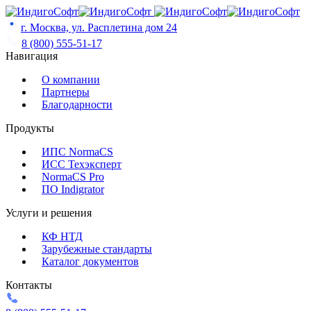
Skip
to
г. Москва, ул. Расплетина дом 24
content
8 (800) 555-51-17
Навигация
О компании
Партнеры
Благодарности
Продукты
ИПС NormaCS
ИСС Техэксперт
NormaCS Pro
ПО Indigrator
Услуги и решения
КФ НТД
Зарубежные стандарты
Каталог документов
Контакты