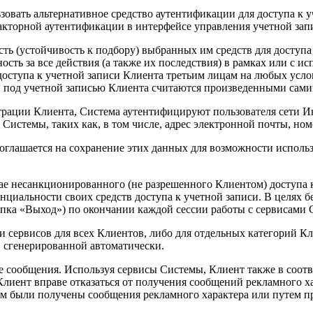
зовать альтернативное средство аутентификации для доступа к 
факторной аутентификации в интерфейсе управления учетной зап
ость (устойчивость к подбору) выбранных им средств для доступа
ость за все действия (а также их последствия) в рамках или с 
оступа к учетной записи Клиента третьим лицам на любых услов
мы под учетной записью Клиента считаются произведенными сам
страции Клиента, Система аутентифицируют пользователя сети Ин
истемы, таких как, в том числе, адрес электронной почты, ном
оглашается на сохранение этих данных для возможности исполь
ае несанкционированного (не разрешенного Клиентом) доступа 
циальности своих средств доступа к учетной записи. В целях б
опка «Выход») по окончании каждой сессии работы с сервисами 
и сервисов для всех Клиентов, либо для отдельных категорий К
 сгенерированной автоматически.
ообщения. Используя сервисы Системы, Клиент также в соответс
 Клиент вправе отказаться от получения сообщений рекламного 
нтом были получены сообщения рекламного характера или путем 