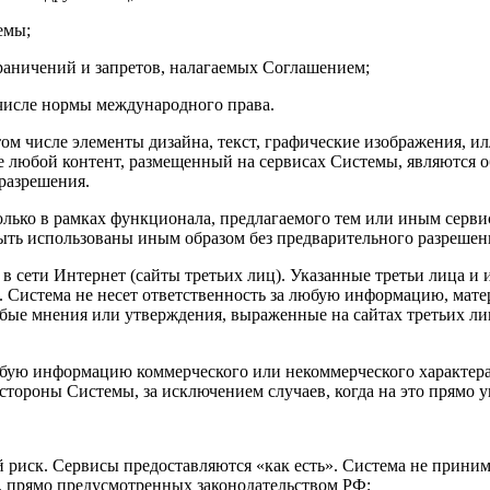
емы;
раничений и запретов, налагаемых Соглашением;
 числе нормы международного права.
том числе элементы дизайна, текст, графические изображения, 
кже любой контент, размещенный на сервисах Системы, являются
разрешения.
олько в рамках функционала, предлагаемого тем или иным серв
ыть использованы иным образом без предварительного разрешен
в сети Интернет (сайты третьих лиц). Указанные третьи лица и 
). Система не несет ответственность за любую информацию, мат
юбые мнения или утверждения, выраженные на сайтах третьих лиц,
любую информацию коммерческого или некоммерческого характера
 стороны Системы, за исключением случаев, когда на это прямо у
 риск. Сервисы предоставляются «как есть». Система не принима
в, прямо предусмотренных законодательством РФ;