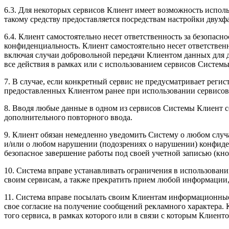
6.3. Для некоторых сервисов Клиент имеет возможность исполь
такому средству предоставляется посредствам настройки двух
6.4. Клиент самостоятельно несет ответственность за безопасн
конфиденциальность. Клиент самостоятельно несет ответственн
включая случаи добровольной передачи Клиентом данных для д
все действия в рамках или с использованием сервисов Систе
7. В случае, если конкретный сервис не предусматривает реги
предоставленных Клиентом ранее при использовании сервисов С
8. Вводя любые данные в одном из сервисов Системы Клиент с
дополнительного повторного ввода.
9. Клиент обязан немедленно уведомить Систему о любом случ
и/или о любом нарушении (подозрениях о нарушении) конфиден
безопасное завершение работы под своей учетной записью (кн
10. Система вправе устанавливать ограничения в использовани
своим сервисам, а также прекратить прием любой информации,
11. Система вправе посылать своим Клиентам информационные с
свое согласие на получение сообщений рекламного характера.
того сервиса, в рамках которого или в связи с которым Клие