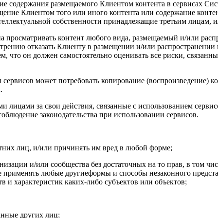
твие содержания размещаемого Клиентом контента в сервисах Си
ещение Клиентом того или иного контента или содержание контен
теллектуальной собственности принадлежащие третьим лицам, и
зана просматривать контент любого вида, размещаемый и/или рас
мотрению отказать Клиенту в размещении и/или распространении
ем, что он должен самостоятельно оценивать все риски, связанн
ты сервисов может потребовать копирование (воспроизведение) к
.
ми лицами за свои действия, связанные с использованием сервис
соблюдение законодательства при использовании сервисов.
етних лиц, и/или причинять им вред в любой форме;
анизации и/или сообщества без достаточных на то прав, в том чи
же применять любые другиеформы и способы незаконного представ
в и характеристик каких-либо субъектов или объектов;
анные других лиц;