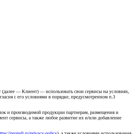
(далее — Клиент) — использовать свои сервисы на условиях,
ласия с его условиями в порядке, предусмотренном п.3
упок и производимой продукции партнерам, размещения и
ент сервисы, а также любое развитие их и/или добавление
ttps://proindi.ru/privacy-policy
), а также условиями использования