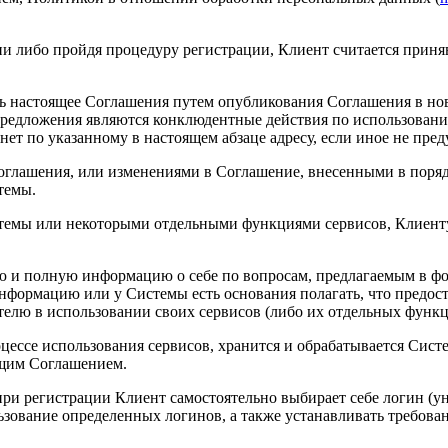
ии либо пройдя процедуру регистрации, Клиент считается приня
ь настоящее Соглашения путем опубликования Соглашения в нов
предложения являются конклюдентные действия по использовани
ет по указанному в настоящем абзаце адресу, если иное не пре
 Соглашения, или изменениями в Соглашение, внесенными в пор
темы.
стемы или некоторыми отдельными функциями сервисов, Клиенту
ую и полную информацию о себе по вопросам, предлагаемым в ф
информацию или у Системы есть основания полагать, что предо
телю в использовании своих сервисов (либо их отдельных функц
оцессе использования сервисов, хранится и обрабатывается Сис
ящим Соглашением.
при регистрации Клиент самостоятельно выбирает себе логин (у
ьзование определенных логинов, а также устанавливать требован