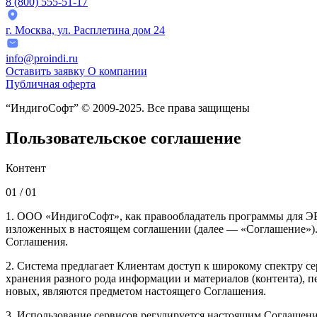
8 (800) 555-51-17
г. Москва, ул. Расплетина дом 24
info@proindi.ru
Оставить заявку
О компании
Публичная оферта
“ИндигоСофт” © 2009-2025. Все права защищены
Пользовательское соглашение
Контент
01 /
01
1. ООО «ИндигоСофт», как правообладатель программы для ЭВМ
изложенных в настоящем соглашении (далее — «Соглашение»). 
Соглашения.
2. Система предлагает Клиентам доступ к широкому спектру с
хранения разного рода информации и материалов (контента), п
новых, являются предметом настоящего Соглашения.
3. Использование сервисов регулируется настоящим Соглашен