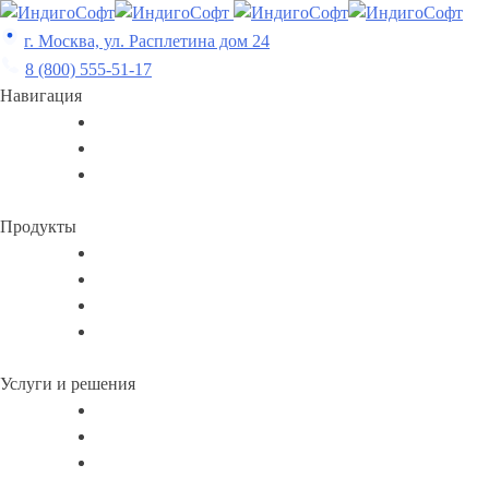
Skip
to
г. Москва, ул. Расплетина дом 24
content
8 (800) 555-51-17
Навигация
Продукты
Услуги и решения