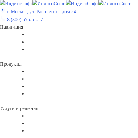
Skip
to
г. Москва, ул. Расплетина дом 24
content
8 (800) 555-51-17
Навигация
Продукты
Услуги и решения