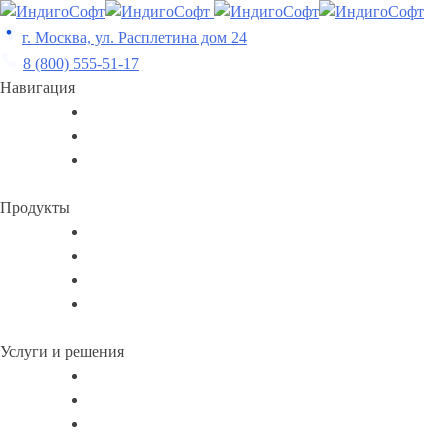
Skip
to
г. Москва, ул. Расплетина дом 24
content
8 (800) 555-51-17
Навигация
Продукты
Услуги и решения