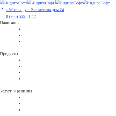
Skip
to
г. Москва, ул. Расплетина дом 24
content
8 (800) 555-51-17
Навигация
Продукты
Услуги и решения