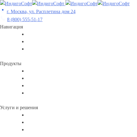
Skip
to
г. Москва, ул. Расплетина дом 24
content
8 (800) 555-51-17
Навигация
Продукты
Услуги и решения