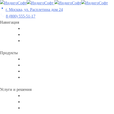
Skip
to
г. Москва, ул. Расплетина дом 24
content
8 (800) 555-51-17
Навигация
Продукты
Услуги и решения