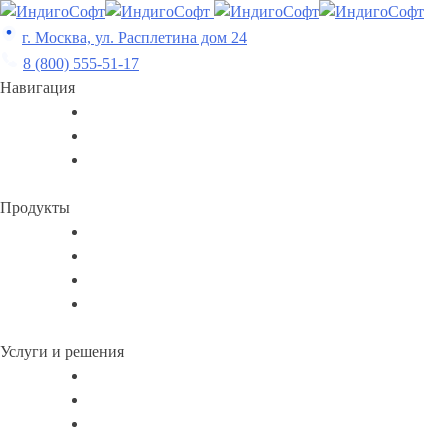
Skip
to
г. Москва, ул. Расплетина дом 24
content
8 (800) 555-51-17
Навигация
Продукты
Услуги и решения