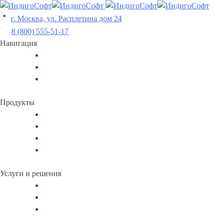
Skip
to
г. Москва, ул. Расплетина дом 24
content
8 (800) 555-51-17
Навигация
Продукты
Услуги и решения