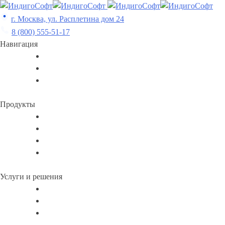
Skip
to
г. Москва, ул. Расплетина дом 24
content
8 (800) 555-51-17
Навигация
Продукты
Услуги и решения