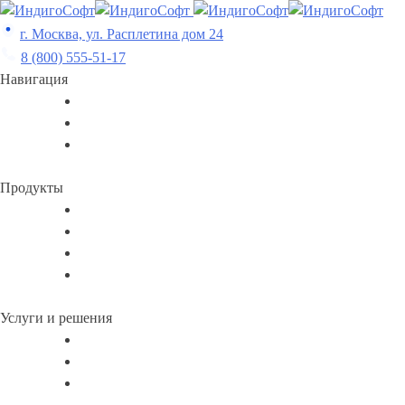
Skip
to
г. Москва, ул. Расплетина дом 24
content
8 (800) 555-51-17
Навигация
Продукты
Услуги и решения