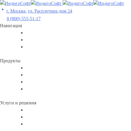
Skip
to
г. Москва, ул. Расплетина дом 24
content
8 (800) 555-51-17
Навигация
Продукты
Услуги и решения