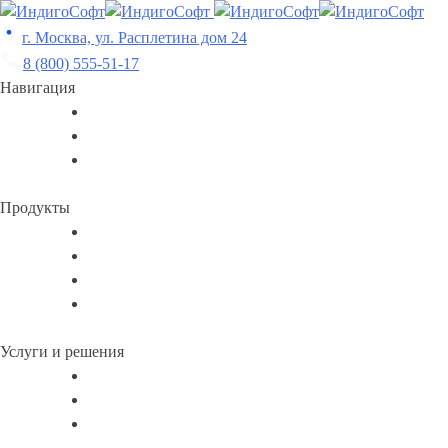
Skip
to
г. Москва, ул. Расплетина дом 24
content
8 (800) 555-51-17
Навигация
Продукты
Услуги и решения