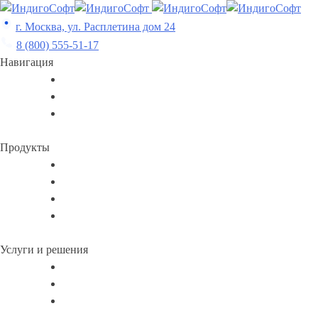
Skip
to
г. Москва, ул. Расплетина дом 24
content
8 (800) 555-51-17
Навигация
Продукты
Услуги и решения