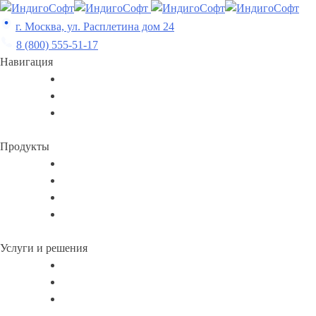
Skip
to
г. Москва, ул. Расплетина дом 24
content
8 (800) 555-51-17
Навигация
Продукты
Услуги и решения