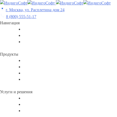
Skip
to
г. Москва, ул. Расплетина дом 24
content
8 (800) 555-51-17
Навигация
Продукты
Услуги и решения