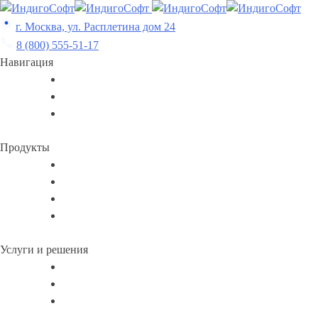
Skip
to
г. Москва, ул. Расплетина дом 24
content
8 (800) 555-51-17
Навигация
Продукты
Услуги и решения