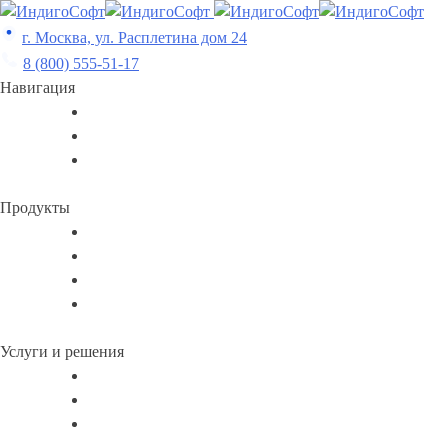
Skip
to
г. Москва, ул. Расплетина дом 24
content
8 (800) 555-51-17
Навигация
Продукты
Услуги и решения