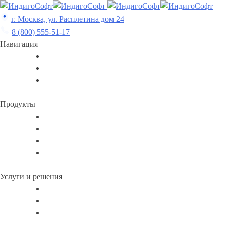
Skip
to
г. Москва, ул. Расплетина дом 24
content
8 (800) 555-51-17
Навигация
Продукты
Услуги и решения