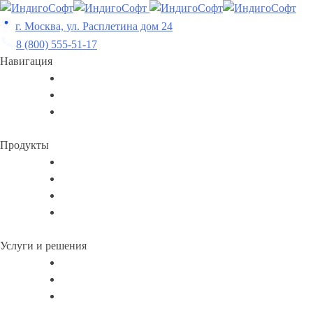
Skip
to
г. Москва, ул. Расплетина дом 24
content
8 (800) 555-51-17
Навигация
Продукты
Услуги и решения