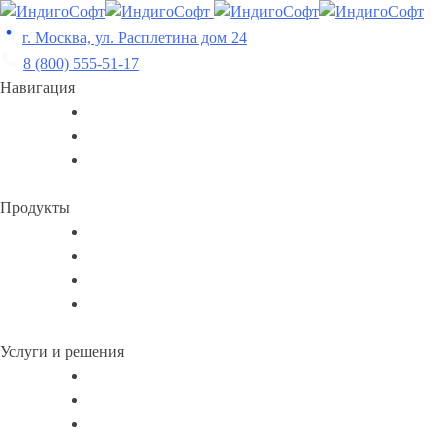
Skip
to
г. Москва, ул. Расплетина дом 24
content
8 (800) 555-51-17
Навигация
Продукты
Услуги и решения