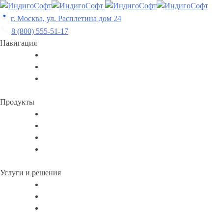
Skip
to
г. Москва, ул. Расплетина дом 24
content
8 (800) 555-51-17
Навигация
Продукты
Услуги и решения