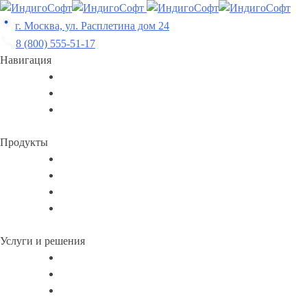
Skip
to
г. Москва, ул. Расплетина дом 24
content
8 (800) 555-51-17
Навигация
Продукты
Услуги и решения