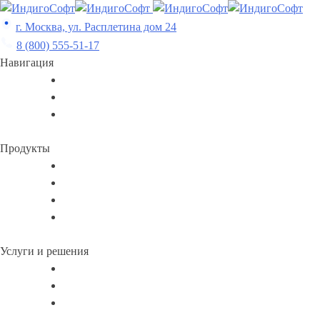
Skip
to
г. Москва, ул. Расплетина дом 24
content
8 (800) 555-51-17
Навигация
Продукты
Услуги и решения