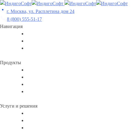
Skip
to
г. Москва, ул. Расплетина дом 24
content
8 (800) 555-51-17
Навигация
Продукты
Услуги и решения