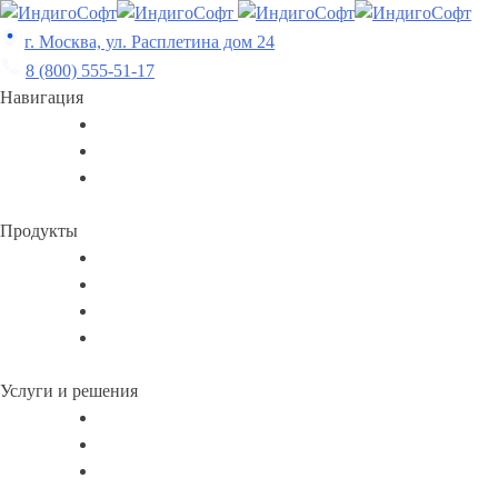
Skip
to
г. Москва, ул. Расплетина дом 24
content
8 (800) 555-51-17
Навигация
Продукты
Услуги и решения