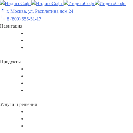
Skip
to
г. Москва, ул. Расплетина дом 24
content
8 (800) 555-51-17
Навигация
Продукты
Услуги и решения