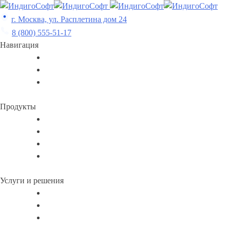
Skip
to
г. Москва, ул. Расплетина дом 24
content
8 (800) 555-51-17
Навигация
Продукты
Услуги и решения