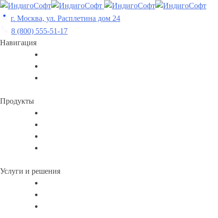
Skip
to
г. Москва, ул. Расплетина дом 24
content
8 (800) 555-51-17
Навигация
Продукты
Услуги и решения