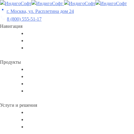
Skip
to
г. Москва, ул. Расплетина дом 24
content
8 (800) 555-51-17
Навигация
Продукты
Услуги и решения