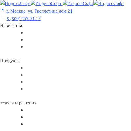
Skip
to
г. Москва, ул. Расплетина дом 24
content
8 (800) 555-51-17
Навигация
Продукты
Услуги и решения