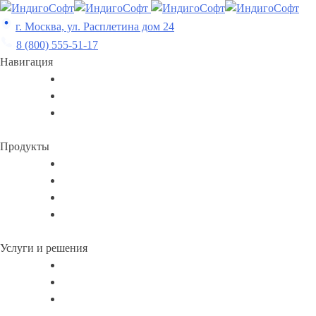
Skip
to
г. Москва, ул. Расплетина дом 24
content
8 (800) 555-51-17
Навигация
Продукты
Услуги и решения