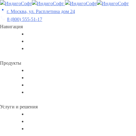
Skip
to
г. Москва, ул. Расплетина дом 24
content
8 (800) 555-51-17
Навигация
Продукты
Услуги и решения