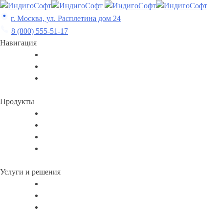
Skip
to
г. Москва, ул. Расплетина дом 24
content
8 (800) 555-51-17
Навигация
Продукты
Услуги и решения