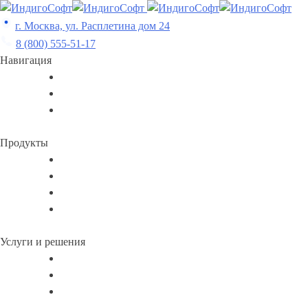
Skip
to
г. Москва, ул. Расплетина дом 24
content
8 (800) 555-51-17
Навигация
Продукты
Услуги и решения