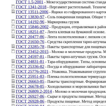
ГОСТ 1.5-2001
 - Межгосударственная система стан
ГОСТ 1341-2018
 - Пергамент растительный. Технич
ГОСТ 13511-2006
 - Ящики из гофрированного карто
ГОСТ 13830-97
 - Соль поваренная пищевая. Общие 
ГОСТ 14192-96
 - Маркировка грузов
ГОСТ 15846-2002
 - Продукция, отправляемая в рай
ГОСТ 18251-87
 - Лента клеевая на бумажной основе
ГОСТ 20477-86
 - Лента полиэтиленовая с липким сл
ГОСТ 21650-76
 - Средства скрепления тарно-штучн
ГОСТ 23285-78
 - Пакеты транспортные для пищевых
ГОСТ 23452-2015
 - Молоко и молочные продукты. 
ГОСТ 24597-81
 - Пакеты тарно-штучных грузов. Ос
ГОСТ 24831-81
 - Тара-оборудование. Типы, основн
ГОСТ 25336-82
 - Посуда и оборудование лаборатор
ГОСТ 25776-2021
 - Упаковка. Упаковывание сгруп
ГОСТ 25951-83
 - Пленка полиэтиленовая термоусадо
ГОСТ 26663-85
 - Пакеты транспортные. Формирован
ГОСТ 26678-85
 - Холодильники и морозильники быт
ГОСТ 26809.2-2014
 - Молоко и молочная продукция
ГОСТ 26927-86
 - Сырье и продукты пищевые. Метод
ГОСТ 26928-86
 - Продукты пищевые. Метод определ