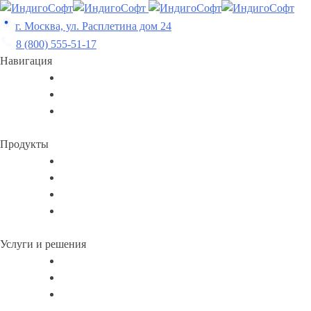
Skip
to
г. Москва, ул. Расплетина дом 24
content
8 (800) 555-51-17
Навигация
Продукты
Услуги и решения