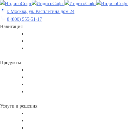
Skip
to
г. Москва, ул. Расплетина дом 24
content
8 (800) 555-51-17
Навигация
Продукты
Услуги и решения