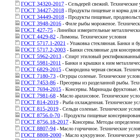
ГОСТ 34320-2017
 - Сельдерей свежий. Технические
ГОСТ 34427-2018
 - Продукты пищевые и корма для
ГОСТ 34449-2018
 - Продукты пищевые, продовольст
ГОСТ 3948-2016
 - Филе рыбы мороженое. Техническ
ГОСТ 427-75
 - Линейки измерительные металлическ
ГОСТ 4429-82
 - Лимоны. Технические условия
ГОСТ 5717.1-2021
 - Упаковка стеклянная. Банки и
ГОСТ 5717.2-2003
 - Банки стеклянные для консерв
ГОСТ 5962-2013
 - Спирт этиловый ректификованный
ГОСТ 5981-2011
 - Банки и крышки к ним металличес
ГОСТ 6829-2015
 - Смородина черная свежая. Технич
ГОСТ 7180-73
 - Огурцы соленые. Технические услов
ГОСТ 7453-86
 - Пресервы из разделанной рыбы. Тех
ГОСТ 7694-2015
 - Консервы. Маринады фруктовые.
ГОСТ 7981-68
 - Масло арахисовое. Технические усл
ГОСТ 814-2019
 - Рыба охлажденная. Технические ус
ГОСТ 815-2019
 - Сельди соленые. Технические усло
ГОСТ 8756.0-70
 - Продукты пищевые консервирован
ГОСТ 8756.18-2017
 - Консервы. Методы определени
ГОСТ 8807-94
 - Масло горчичное. Технические усло
ГОСТ 8808-2000
 - Масло кукурузное. Технические у