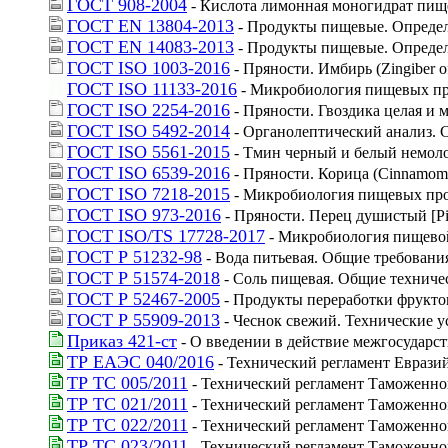
ГОСТ 908-2004
 - Кислота лимонная моногидрат пищ
ГОСТ EN 13804-2013
 - Продукты пищевые. Опреде
ГОСТ EN 14083-2013
 - Продукты пищевые. Опреде
ГОСТ ISO 1003-2016
 - Пряности. Имбирь (Zingiber o
ГОСТ ISO 11133-2016
 - Микробиология пищевых пр
ГОСТ ISO 2254-2016
 - Пряности. Гвоздика целая и
ГОСТ ISO 5492-2014
 - Органолептический анализ. 
ГОСТ ISO 5561-2015
 - Тмин черный и белый немол
ГОСТ ISO 6539-2016
 - Пряности. Корица (Cinnamom
ГОСТ ISO 7218-2015
 - Микробиология пищевых про
ГОСТ ISO 973-2016
 - Пряности. Перец душистый [Pi
ГОСТ ISO/TS 17728-2017
 - Микробиология пищево
ГОСТ Р 51232-98
 - Вода питьевая. Общие требовани
ГОСТ Р 51574-2018
 - Соль пищевая. Общие техниче
ГОСТ Р 52467-2005
 - Продукты переработки фрукто
ГОСТ Р 55909-2013
 - Чеснок свежий. Технические у
Приказ 421-ст
 - О введении в действие межгосударс
ТР ЕАЭС 040/2016
 - Технический регламент Евраз
ТР ТС 005/2011
 - Технический регламент Таможенно
ТР ТС 021/2011
 - Технический регламент Таможенн
ТР ТС 022/2011
 - Технический регламент Таможенно
ТР ТС 023/2011
 - Технический регламент Таможенно