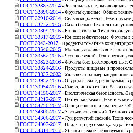
ГОСТ 32883-2014
 - Зеленные культуры овощные св
ГОСТ 32896-2014
 - Фрукты сушеные. Общие технич
ГОСТ 32910-2014
 - Сельдь мороженая. Технические
ГОСТ 33222-2015
 - Сахар белый. Технические услов
ГОСТ 33309-2015
 - Клюква свежая. Технические ус
ГОСТ 33317-2015
 - Консервы фруктовые. Фрукты в 
ГОСТ 3343-2017
 - Продукты томатные концентриро
ГОСТ 33540-2015
 - Морковь столовая свежая для п
ГОСТ 33562-2015
 - Чеснок свежий. Технические усл
ГОСТ 33823-2016
 - Фрукты быстрозамороженные. О
ГОСТ 33824-2016
 - Продукты пищевые и продовольс
ГОСТ 33837-2022
 - Упаковка полимерная для пище
ГОСТ 33932-2016
 - Огурцы свежие, реализуемые в 
ГОСТ 33954-2016
 - Смородина красная и белая свеж
ГОСТ 34150-2017
 - Биологическая безопасность. 
ГОСТ 34212-2017
 - Петрушка свежая. Технические 
ГОСТ 34220-2017
 - Овощи соленые и квашеные. Об
ГОСТ 34300-2017
 - Хрен-корень свежий. Техническ
ГОСТ 34306-2017
 - Лук репчатый свежий. Техничес
ГОСТ 34307-2017
 - Плоды цитрусовых культур. Тех
ГОСТ 34314-2017
 - Яблоки свежие, реализуемые в 