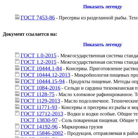
Показать легенду
ГОСТ 7453-86
 - Пресервы из разделанной рыбы. Тех
Документ ссылается на:
Показать легенду
ГОСТ 1.0-2015
 - Межгосударственная система стан
ГОСТ 1.2-2015
 - Межгосударственная система станд
ГОСТ 10444.1-84
 - Консервы. Приготовление раство
ГОСТ 10444.12-2013
 - Микробиология пищевых про
ГОСТ 10444.15-94
 - Продукты пищевые. Методы оп
ГОСТ 1084-2016
 - Сельди и сардина тихоокеанская
ГОСТ 1128-75
 - Масло хлопковое рафинированное. 
ГОСТ 1129-2013
 - Масло подсолнечное. Технические
ГОСТ 11771-93
 - Консервы и пресервы из рыбы и мо
ГОСТ 12712-2013
 - Водки и водки особые. Общие т
ГОСТ 13830-97
 - Соль поваренная пищевая. Общие 
ГОСТ 14192-96
 - Маркировка грузов
ГОСТ 15846-2002
 - Продукция, отправляемая в рай