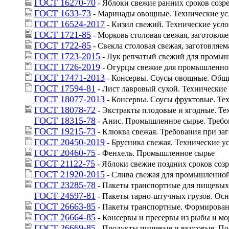
ГОСТ 16270-70
 - Яблоки свежие ранних сроков созр
ГОСТ 1633-73
 - Маринады овощные. Технические ус
ГОСТ 16524-2017
 - Кизил свежий. Технические усл
ГОСТ 1721-85
 - Морковь столовая свежая, заготовля
ГОСТ 1722-85
 - Свекла столовая свежая, заготовляе
ГОСТ 1723-2015
 - Лук репчатый свежий для промыш
ГОСТ 1726-2019
 - Огурцы свежие для промышленно
ГОСТ 17471-2013
 - Консервы. Соусы овощные. Общ
ГОСТ 17594-81
 - Лист лавровый сухой. Технические
ГОСТ 18077-2013
 - Консервы. Соусы фруктовые. Те
ГОСТ 18078-72
 - Экстракты плодовые и ягодные. Те
ГОСТ 18315-78
 - Анис. Промышленное сырье. Требо
ГОСТ 19215-73
 - Клюква свежая. Требования при за
ГОСТ 20450-2019
 - Брусника свежая. Технические у
ГОСТ 20460-75
 - Фенхель. Промышленное сырье
ГОСТ 21122-75
 - Яблоки свежие поздних сроков соз
ГОСТ 21920-2015
 - Слива свежая для промышленной
ГОСТ 23285-78
 - Пакеты транспортные для пищевых
ГОСТ 24597-81
 - Пакеты тарно-штучных грузов. Ос
ГОСТ 26663-85
 - Пакеты транспортные. Формирован
ГОСТ 26664-85
 - Консервы и пресервы из рыбы и м
ГОСТ 26669-85
 - Продукты пищевые и вкусовые. По