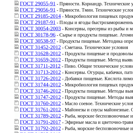
ГОСТ 29055-91
 - Пряности. Кориандр. Технические 
ГОСТ 29056-91
 - Пряности. Тмин. Технические усло
ГОСТ 29185-2014
 - Микробиология пищевых продук
ГОСТ 29187-91
 - Плоды и ягоды быстрозамороженн
ГОСТ 30054-2003
 - Консервы, пресервы из рыбы и 
ГОСТ 30178-96
 - Сырье и продукты пищевые. Атом
ГОСТ 30538-97
 - Продукты пищевые. Методика опр
ГОСТ 31452-2012
 - Сметана. Технические условия
ГОСТ 31628-2012
 - Продукты пищевые и продоволь
ГОСТ 31659-2012
 - Продукты пищевые. Метод выявл
ГОСТ 31711-2012
 - Пиво. Общие технические услов
ГОСТ 31713-2012
 - Консервы. Огурцы, кабачки, пат
ГОСТ 31726-2012
 - Добавки пищевые. Кислота лимо
ГОСТ 31744-2012
 - Микробиология пищевых продукт
ГОСТ 31746-2012
 - Продукты пищевые. Методы выяв
ГОСТ 31747-2012
 - Продукты пищевые. Методы выя
ГОСТ 31760-2012
 - Масло соевое. Технические усло
ГОСТ 31761-2012
 - Майонезы и соусы майонезные.
ГОСТ 31789-2012
 - Рыба, морские беспозвоночные
ГОСТ 31791-2017
 - Эфирные масла и цветочно-трав
ГОСТ 31792-2012
 - Рыба, морские беспозвоночные