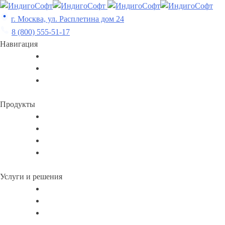
Skip
to
г. Москва, ул. Расплетина дом 24
content
8 (800) 555-51-17
Навигация
Продукты
Услуги и решения