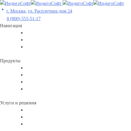
Skip
to
г. Москва, ул. Расплетина дом 24
content
8 (800) 555-51-17
Навигация
Продукты
Услуги и решения