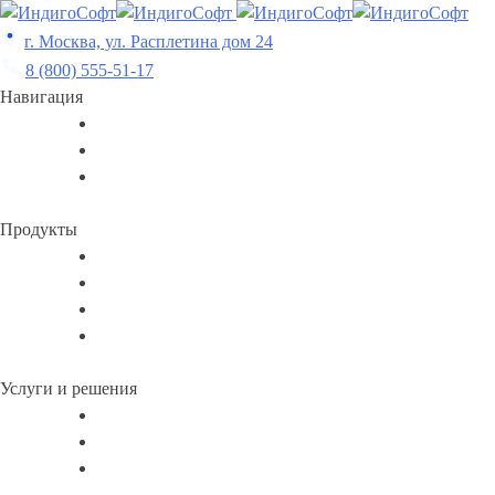
Skip
to
г. Москва, ул. Расплетина дом 24
content
8 (800) 555-51-17
Навигация
Продукты
Услуги и решения