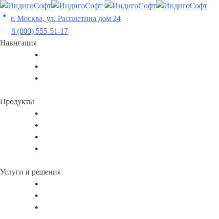
Skip
to
г. Москва, ул. Расплетина дом 24
content
8 (800) 555-51-17
Навигация
Продукты
Услуги и решения