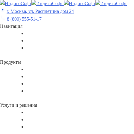
Skip
to
г. Москва, ул. Расплетина дом 24
content
8 (800) 555-51-17
Навигация
Продукты
Услуги и решения