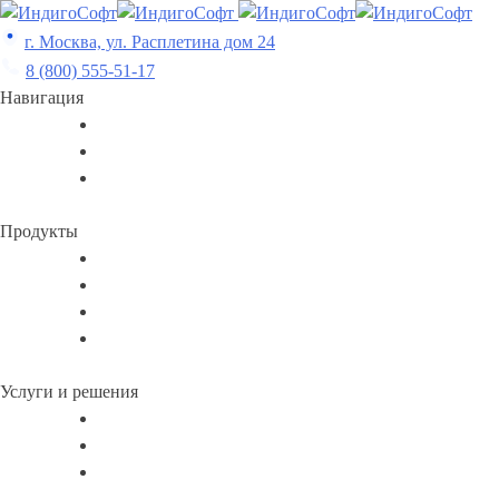
Skip
to
г. Москва, ул. Расплетина дом 24
content
8 (800) 555-51-17
Навигация
Продукты
Услуги и решения