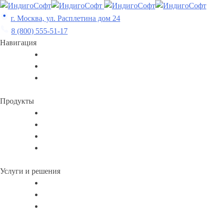
Skip
to
г. Москва, ул. Расплетина дом 24
content
8 (800) 555-51-17
Навигация
Продукты
Услуги и решения