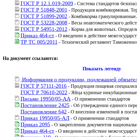
ГОСТ Р 12.1.019-2009
 - Система стандартов безопа
ГОСТ Р 51848-2001
 - Продукция комбикормовая. Т
ГОСТ Р 51899-2002
 - Комбикорма гранулированные
ГОСТ Р 53228-2008
 - Весы неавтоматического дейс
ГОСТ Р 54951-2012
 - Корма для животных. Определ
Приказ 464-ст
 - О введении в действие межгосударс
ТР ТС 005/2011
 - Технический регламент Таможенно
На документ ссылаются:
Показать легенду
 Информация о продукции, подлежащей обязател
ГОСТ Р 57111-2016
 - Продукция пищевая специализ
ГОСТ Р 70610-2022
 - Яйца куриные инкубационные
Письмо 19950/05-АА
 - О применении стандартов
Постановление 2425
 - Об утверждении единого пер
Постановление 642
 - О внесении изменений в поста
Приказ 19950/05-АЛ
 - О применении стандартов
Приказ 2095
 - О закреплении документов националь
Приказ 464-ст
 - О введении в действие межгосударс