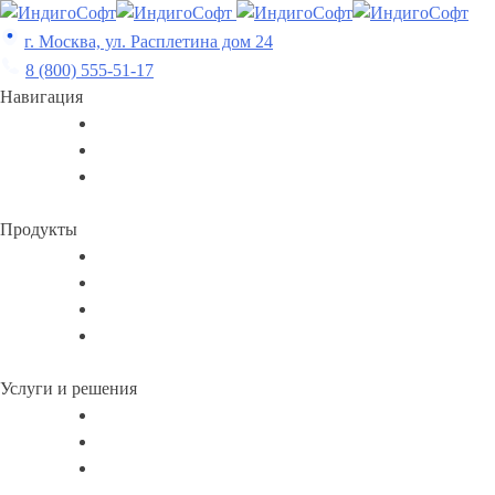
Skip
to
г. Москва, ул. Расплетина дом 24
content
8 (800) 555-51-17
Навигация
Продукты
Услуги и решения