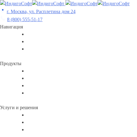
Skip
to
г. Москва, ул. Расплетина дом 24
content
8 (800) 555-51-17
Навигация
Продукты
Услуги и решения