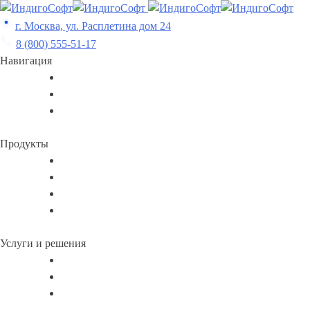
Skip
to
г. Москва, ул. Расплетина дом 24
content
8 (800) 555-51-17
Навигация
Продукты
Услуги и решения